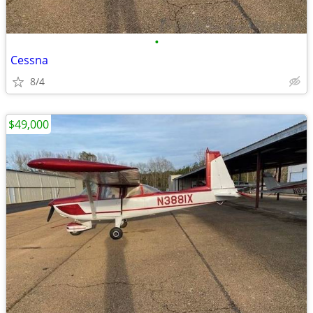
•
Cessna
8/4
$49,000