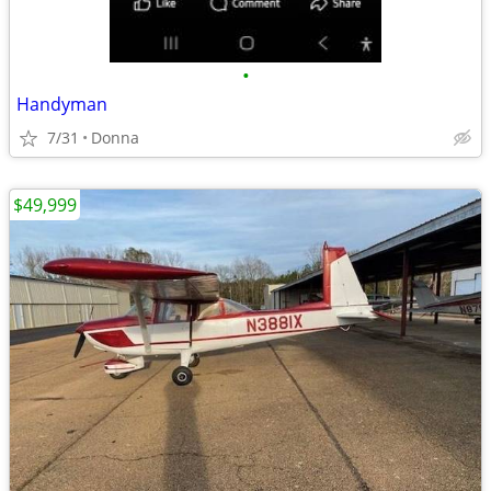
•
Handyman
7/31
Donna
$49,999