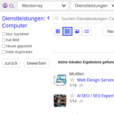
CL
Monterrey
Dienstleistungen
Dienstleistungen:
Computer
Neu
Nur Suchtitel
hat Bild
Heute gepostet
hide duplicates
Keine lokalen Ergebnisse gefund
zurück
bewerben
McAllen
Web Design Services
7/14
AI SEO / SEO Experts
7/14