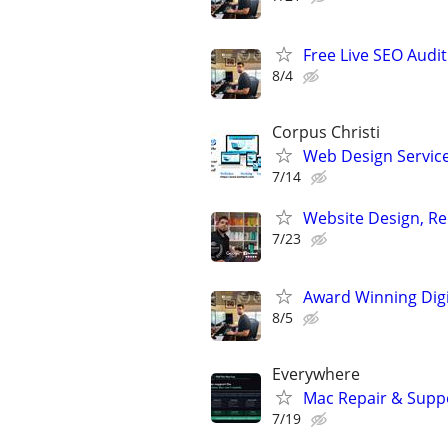
Free Live SEO Audit
8/4
Corpus Christi
Web Design Services
7/14
Website Design, Re
7/23
Award Winning Digit
8/5
Everywhere
Mac Repair & Suppo
7/19