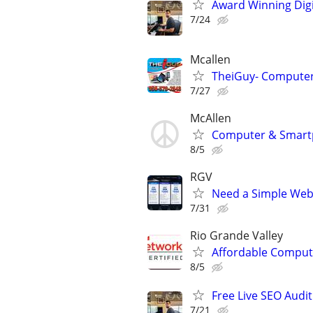
Award Winning Digit
7/24
Mcallen
TheiGuy- Computer/
7/27
McAllen
Computer & Smart
8/5
RGV
Need a Simple Webs
7/31
Rio Grande Valley
Affordable Compute
8/5
Free Live SEO Audit
7/21