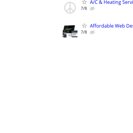
A/C & Heating Serv
7/8
Affordable Web Des
7/8