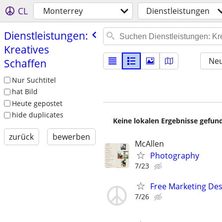
CL
Monterrey
Dienstleistungen
Dienstleistungen:
Kreatives
Neu
Schaffen
Nur Suchtitel
hat Bild
Heute gepostet
hide duplicates
Keine lokalen Ergebnisse gefund
zurück
bewerben
McAllen
Photography
7/23
Free Marketing Des
7/26