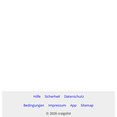
Hilfe
Sicherheit
Datenschutz
Bedingungen
Impressum
App
Sitemap
© 2026 craigslist