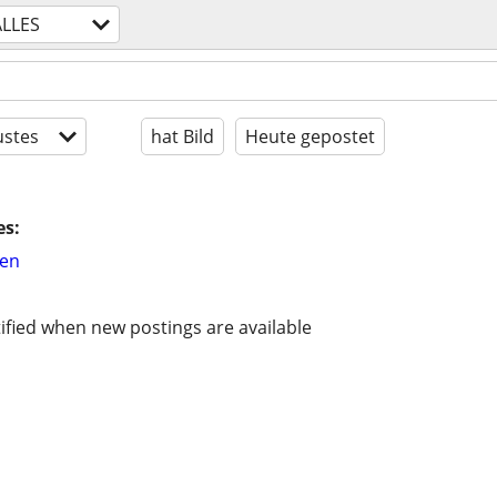
ALLES
stes
hat Bild
Heute gepostet
es:
hen
ified when new postings are available