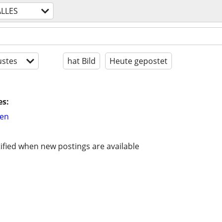
ALLES
stes
hat Bild
Heute gepostet
es:
hen
ified when new postings are available