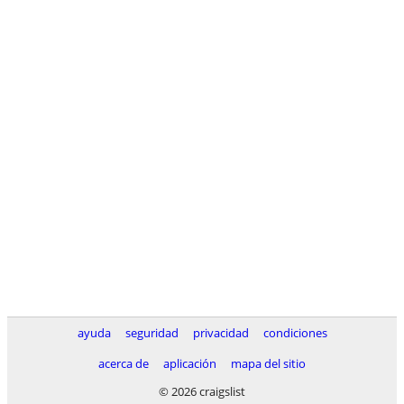
ayuda
seguridad
privacidad
condiciones
acerca de
aplicación
mapa del sitio
© 2026 craigslist