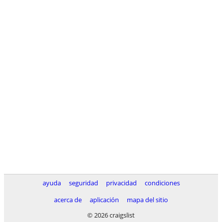
ayuda
seguridad
privacidad
condiciones
acerca de
aplicación
mapa del sitio
© 2026 craigslist