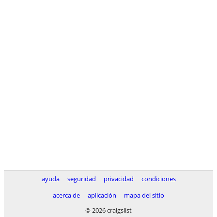
ayuda
seguridad
privacidad
condiciones
acerca de
aplicación
mapa del sitio
© 2026 craigslist