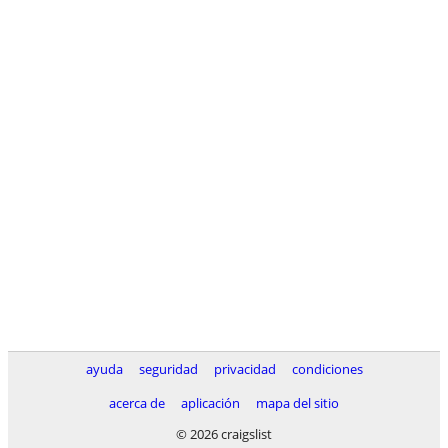
ayuda
seguridad
privacidad
condiciones
acerca de
aplicación
mapa del sitio
© 2026 craigslist