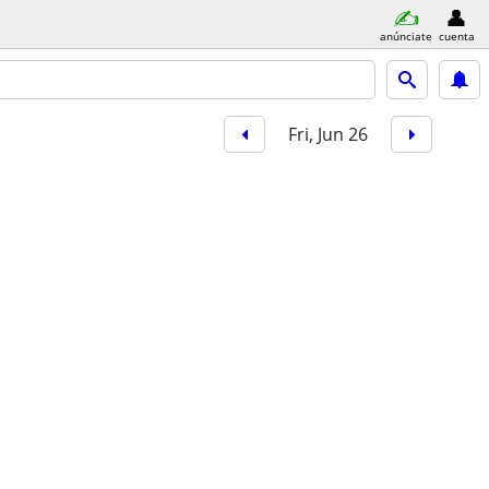
anúnciate
cuenta
Fri, Jun 26