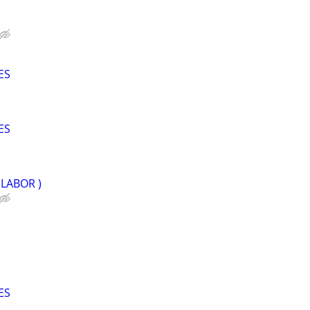
ES
ES
LABOR )
ES