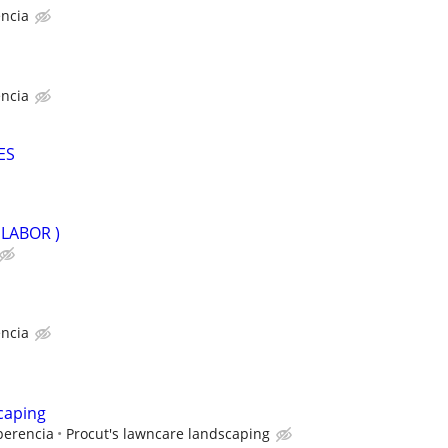
ncia
ncia
ES
LABOR )
ncia
caping
perencia
Procut's lawncare landscaping