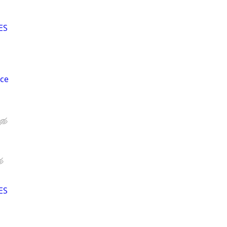
ES
ce
ES