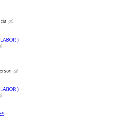
cia
LABOR )
person
LABOR )
ES