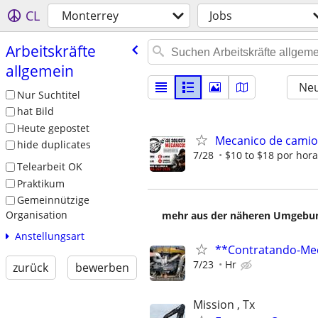
CL
Monterrey
Jobs
Arbeitskräfte
allgemein
Neu
Nur Suchtitel
hat Bild
Heute gepostet
Mecanico de camio
hide duplicates
7/28
$10 to $18 por hora
Telearbeit OK
Praktikum
Gemeinnützige
Organisation
mehr aus der näheren Umgebung
Anstellungsart
**Contratando-Mec
7/23
Hr
zurück
bewerben
Mission , Tx