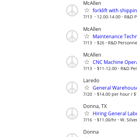
McAllen
forklift with shippi
7/13
12.00-14.00
R&D P
McAllen
Maintenance Techn
7/13
$26
R&D Personne
McAllen
CNC Machine Oper
7/13
$11-12.00
R&D Per
Laredo
General Warehouse
7/20
$14.00 per hour / $
Donna, TX
Hiring General Lab
7/16
$11.00/hr
W. Silve
Donna