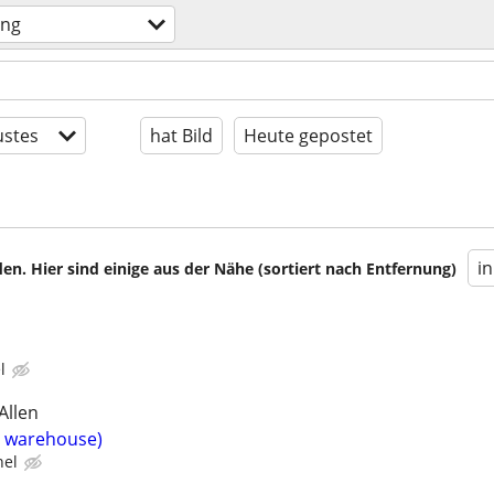
ung
stes
hat Bild
Heute gepostet
i
en. Hier sind einige aus der Nähe (sortiert nach Entfernung)
l
Allen
t warehouse)
nel