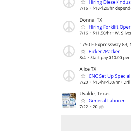
Hiring Diesel/Indus
7/16
$18-$20/hr depend
Donna, TX
Hiring Forklift Op
7/16
$11.50/hr
W. Silve
1750 E Expressway 83, 
Picker /Packer
8/4
Start pay $10.00 per
Alice TX
CNC Set Up Specia
7/20
$15/hr-$30/hr
Dril
Uvalde, Texas
General Laborer
7/22
20