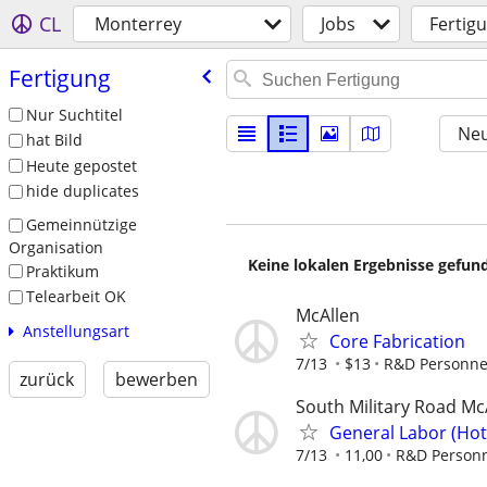
CL
Monterrey
Jobs
Fertig
Fertigung
Nur Suchtitel
Neu
hat Bild
Heute gepostet
hide duplicates
Gemeinnützige
Organisation
Keine lokalen Ergebnisse gefund
Praktikum
Telearbeit OK
McAllen
Anstellungsart
Core Fabrication
7/13
$13
R&D Personne
zurück
bewerben
South Military Road Mc
General Labor (Ho
7/13
11,00
R&D Person