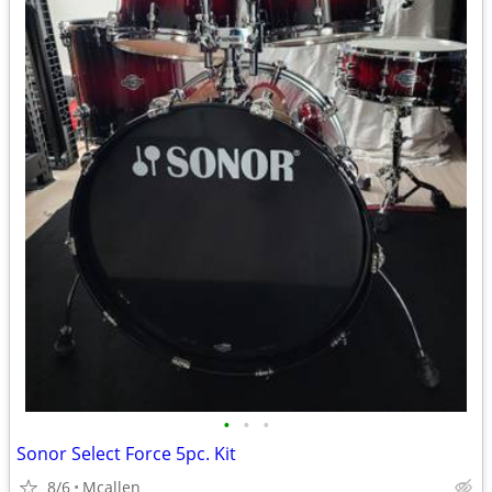
•
•
•
Sonor Select Force 5pc. Kit
8/6
Mcallen