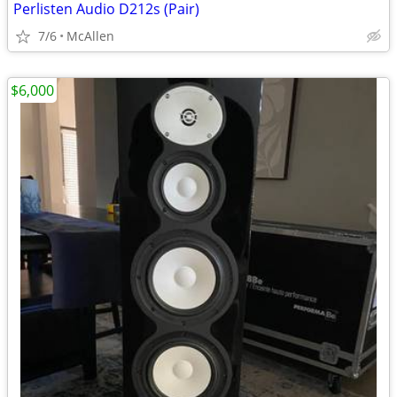
Perlisten Audio D212s (Pair)
7/6
McAllen
$6,000