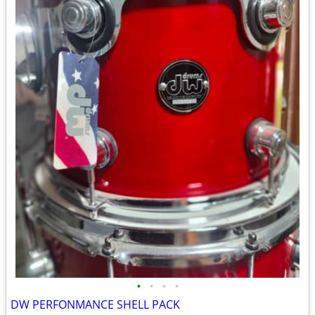
•
•
•
•
DW PERFONMANCE SHELL PACK