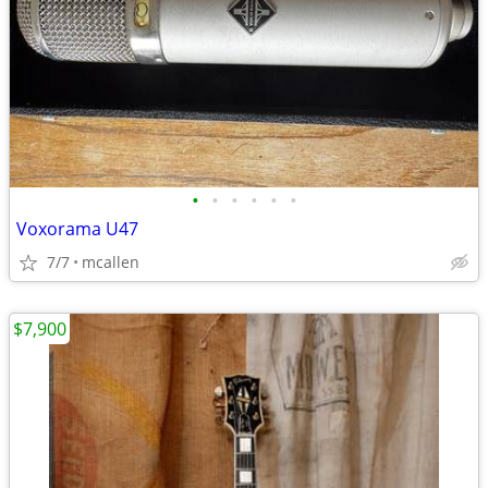
•
•
•
•
•
•
Voxorama U47
7/7
mcallen
$7,900