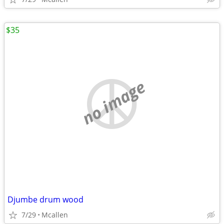
$35
no image
Djumbe drum wood
7/29
Mcallen