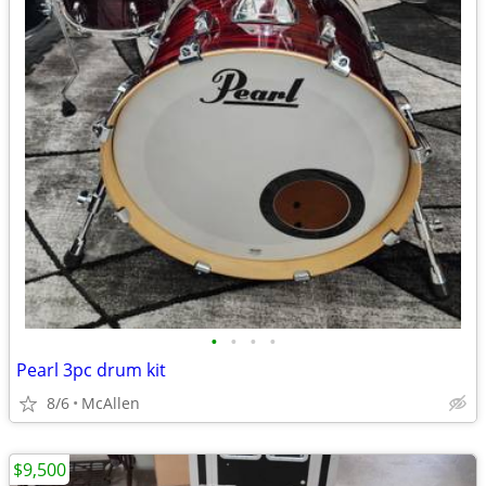
•
•
•
•
Pearl 3pc drum kit
8/6
McAllen
$9,500