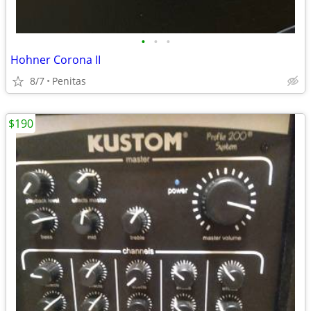
•
•
•
Hohner Corona II
8/7
Penitas
$190