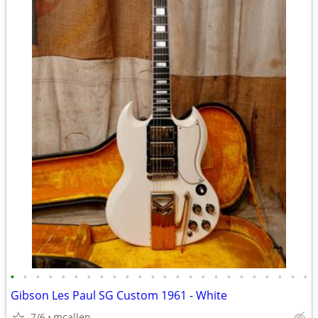
•
•
•
•
•
•
•
•
•
•
•
•
•
•
•
•
•
•
•
•
•
•
•
•
Gibson Les Paul SG Custom 1961 - White
7/6
mcallen