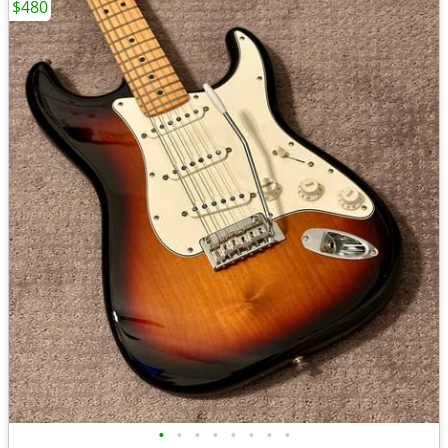
$480
•
•
•
•
•
•
•
•