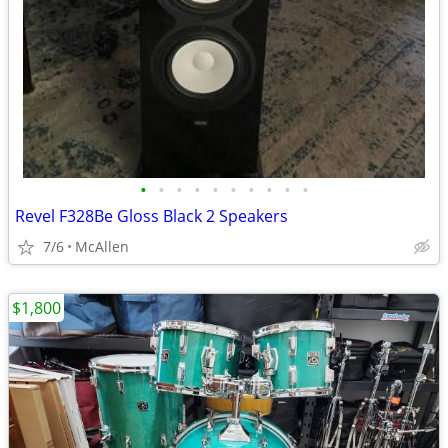
•
•
•
•
•
•
•
•
•
•
Revel F328Be Gloss Black 2 Speakers
7/6
McAllen
$1,800