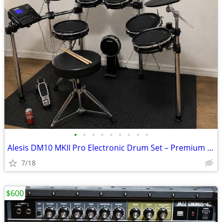
•
•
•
•
•
•
•
•
•
Alesis DM10 MKII Pro Electronic Drum Set – Premium 10-Piece Mesh Kit
7/18
$600