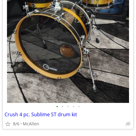
•
•
•
•
•
Crush 4 pc. Sublime ST drum kit
8/6
McAllen