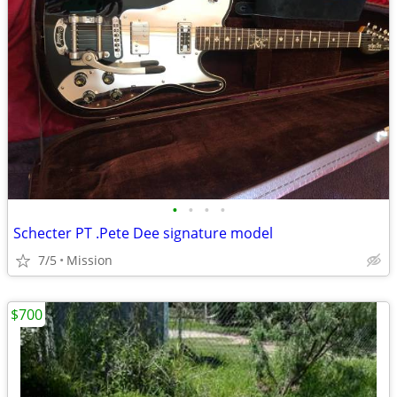
•
•
•
•
Schecter PT .Pete Dee signature model
7/5
Mission
$700