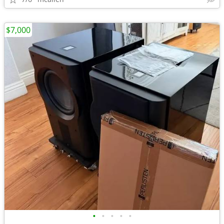
$7,000
•
•
•
•
•