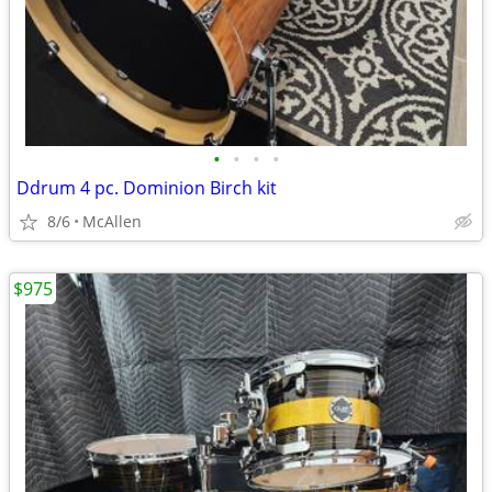
•
•
•
•
Ddrum 4 pc. Dominion Birch kit
8/6
McAllen
$975