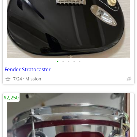
•
•
•
•
•
Fender Stratocaster
7/24
Mission
$2,250