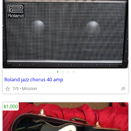
•
•
•
•
Roland jazz chorus 40 amp
7/5
Mission
$1,000