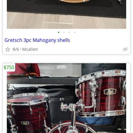
•
•
•
•
Gretsch 3pc Mahogany shells
8/6
Mcallen
$750