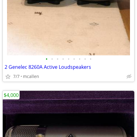
•
•
•
•
•
•
•
•
•
2 Genelec 8260A Active Loudspeakers
7/7
mcallen
$4,000