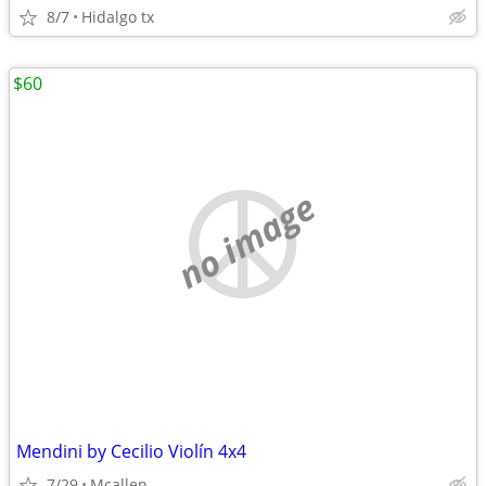
8/7
Hidalgo tx
$60
no image
Mendini by Cecilio Violín 4x4
7/29
Mcallen