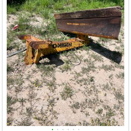
•
•
•
•
•
•