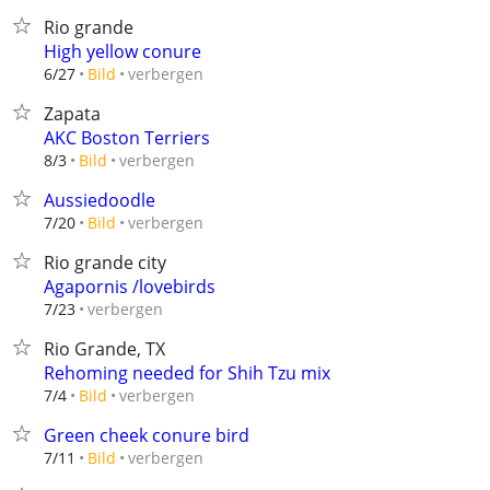
Rio grande
High yellow conure
verbergen
6/27
Bild
Zapata
AKC Boston Terriers
verbergen
8/3
Bild
Aussiedoodle
verbergen
7/20
Bild
Rio grande city
Agapornis /lovebirds
verbergen
7/23
Rio Grande, TX
Rehoming needed for Shih Tzu mix
verbergen
7/4
Bild
Green cheek conure bird
verbergen
7/11
Bild