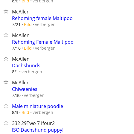
verbergen
8/6
Bild
McAllen
Rehoming female Maltipoo
verbergen
7/21
Bild
McAllen
Rehoming Female Maltipoo
verbergen
7/16
Bild
McAllen
Dachshunds
verbergen
8/1
McAllen
Chiweenies
verbergen
7/30
Male miniature poodle
verbergen
8/3
Bild
332 29Two 71four2
ISO Dachshund puppy!!