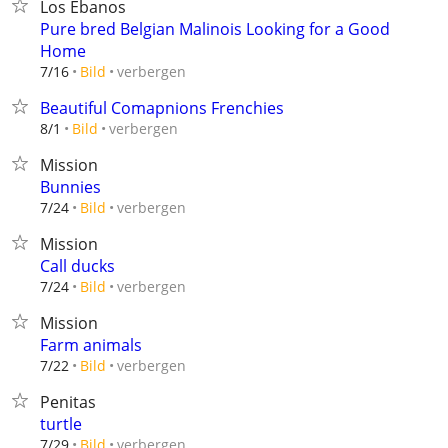
Los Ebanos
Pure bred Belgian Malinois Looking for a Good
Home
verbergen
7/16
Bild
Beautiful Comapnions Frenchies
verbergen
8/1
Bild
Mission
Bunnies
verbergen
7/24
Bild
Mission
Call ducks
verbergen
7/24
Bild
Mission
Farm animals
verbergen
7/22
Bild
Penitas
turtle
verbergen
7/29
Bild