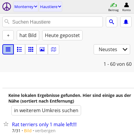
Monterrey
Haustiere
Beitrag
Konto
+
hat Bild
Heute gepostet
Neustes
1 - 60
von 60
Keine lokalen Ergebnisse gefunden. Hier sind einige aus der
Nähe (sortiert nach Entfernung)
in weiterem Umkreis suchen
Rat terriers only 1 male left!!!
verbergen
7/31
Bild