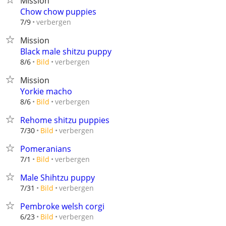
Mission
Chow chow puppies
verbergen
7/9
Mission
Black male shitzu puppy
verbergen
8/6
Bild
Mission
Yorkie macho
verbergen
8/6
Bild
Rehome shitzu puppies
verbergen
7/30
Bild
Pomeranians
verbergen
7/1
Bild
Male Shihtzu puppy
verbergen
7/31
Bild
Pembroke welsh corgi
verbergen
6/23
Bild