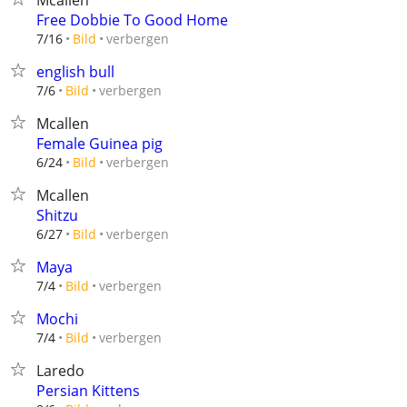
Mcallen
Free Dobbie To Good Home
verbergen
7/16
Bild
english bull
verbergen
7/6
Bild
Mcallen
Female Guinea pig
verbergen
6/24
Bild
Mcallen
Shitzu
verbergen
6/27
Bild
Maya
verbergen
7/4
Bild
Mochi
verbergen
7/4
Bild
Laredo
Persian Kittens