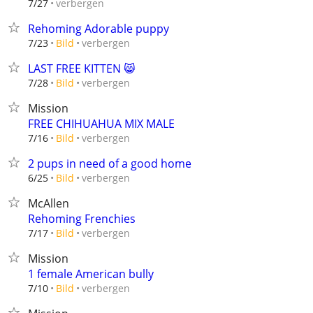
verbergen
7/27
Rehoming Adorable puppy
verbergen
7/23
Bild
LAST FREE KITTEN 😸
verbergen
7/28
Bild
Mission
FREE CHIHUAHUA MIX MALE
verbergen
7/16
Bild
2 pups in need of a good home
verbergen
6/25
Bild
McAllen
Rehoming Frenchies
verbergen
7/17
Bild
Mission
1 female American bully
verbergen
7/10
Bild