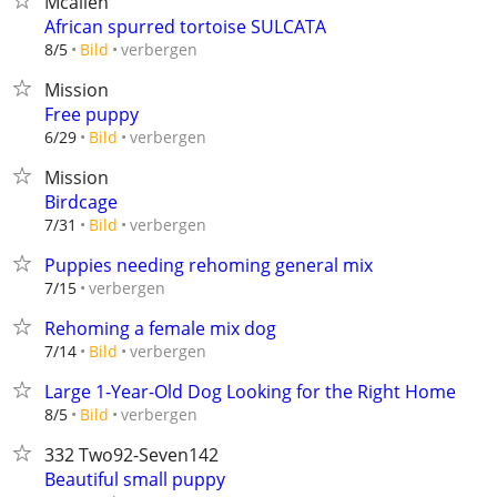
Mcallen
African spurred tortoise SULCATA
verbergen
8/5
Bild
Mission
Free puppy
verbergen
6/29
Bild
Mission
Birdcage
verbergen
7/31
Bild
Puppies needing rehoming general mix
verbergen
7/15
Rehoming a female mix dog
verbergen
7/14
Bild
Large 1-Year-Old Dog Looking for the Right Home
verbergen
8/5
Bild
332 Two92-Seven142
Beautiful small puppy