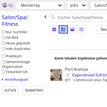
CL
Monterrey
Jobs
Salon/
Salon/​Spa/​
Fitness
Neu
Nur Suchtitel
hat Bild
Heute gepostet
hide duplicates
Praktikum
Keine lokalen Ergebnisse gefund
Gemeinnützige
Organisation
Port Aransas
Telearbeit OK
Experienced Full-ti
Anstellungsart
8/7
Commission plus Ti
zurück
bewerben