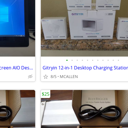
•
•
•
•
•
•
•
•
•
•
•
DELL Inspiron 24 3455 Touch Screen AIO Desk Computer
8/5
MCALLEN
$25