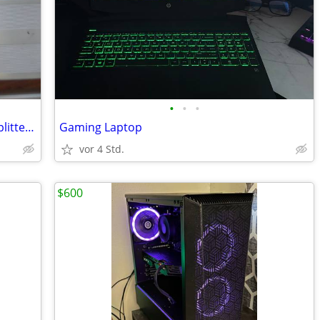
•
•
•
NEW Blue Rigger Digital Optical Audio Splitter 1x2
Gaming Laptop
vor 4 Std.
$600