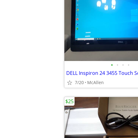
•
•
•
•
7/20
McAllen
$25