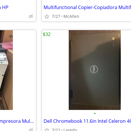
a HP
7/27
McAllen
$32
•
Color Multifunctional Printer- Impresora Multifuncional
7/22
Laredo