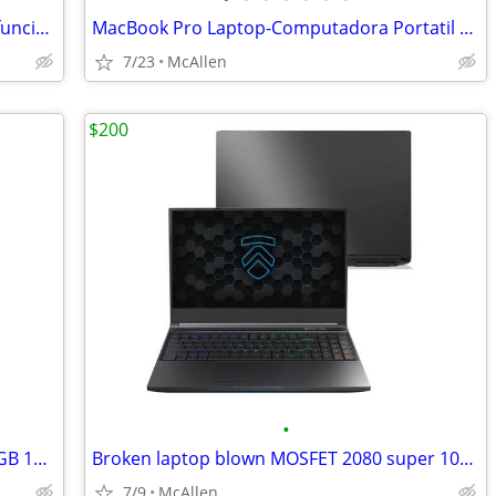
Multifunctional Copier-Copiadora Multifuncional
MacBook Pro Laptop-Computadora Portatil McBook
7/23
McAllen
$200
•
Dell Chromebook 11.6in Intel Celeron 4GB 16GB Chrome OS USB-C Black. No charger
Broken laptop blown MOSFET 2080 super 10875h 16gb 240hz IPS
7/9
McAllen