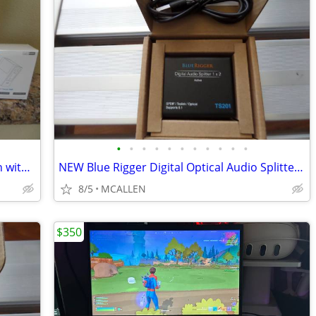
•
•
•
•
•
•
•
•
•
•
•
Gitryin 12-in-1 Desktop Charging Station with 4 Retractable Wall Charg
NEW Blue Rigger Digital Optical Audio Splitter 1x2
8/5
MCALLEN
$350