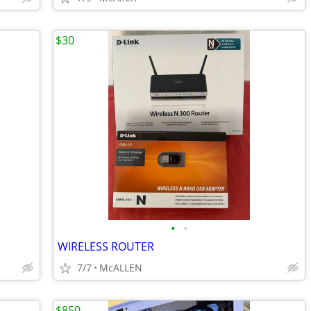
$30
•
•
WIRELESS ROUTER
7/7
McALLEN
$850