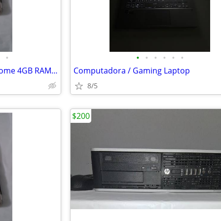
•
•
•
•
•
•
•
HP Gold Laptop Windows 10 Home 4GB RAM Fresh Install + HP Charger & Mo
Computadora / Gaming Laptop
8/5
$200