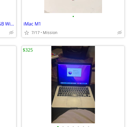
•
HP Desktop Computer i5 8GB RAM 500GB Windows 10 Pro + Keyboard Mouse H
iMac M1
7/17
Mission
$325
•
•
•
•
•
•
•