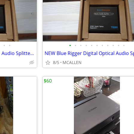
•
•
•
•
•
•
•
•
•
•
•
•
•
NEW Blue Rigger Digital Optical Audio Splitter 1x2
8/5
MCALLEN
$60