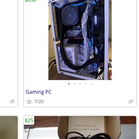
•
•
•
•
•
Gaming PC
7/20
$25