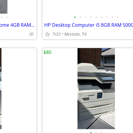
•
•
•
•
•
•
•
•
•
•
•
HP Gold Laptop Windows 10 Home 4GB RAM Fresh Install + HP Charger & Mo
7/21
Mission, TX
$80
•
•
•