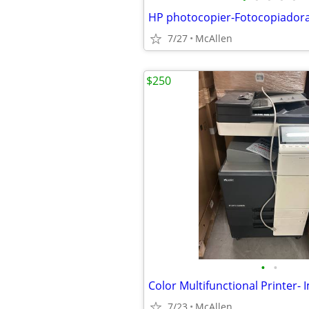
HP photocopier-Fotocopiador
7/27
McAllen
$250
•
•
7/23
McAllen