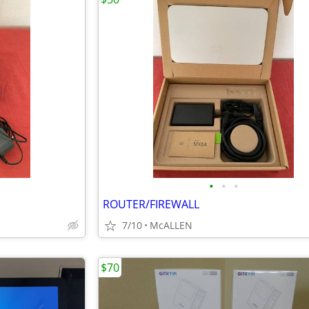
•
•
•
ROUTER/FIREWALL
7/10
McALLEN
$70