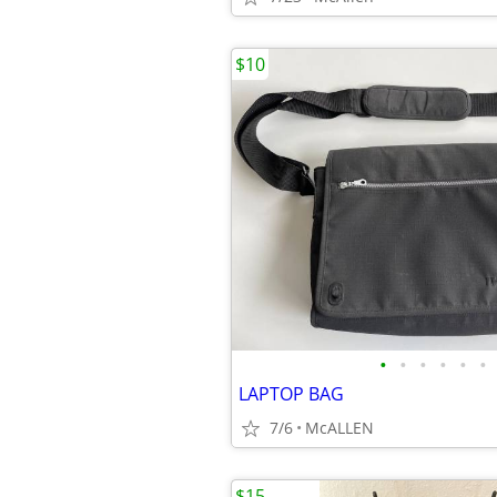
$10
•
•
•
•
•
•
LAPTOP BAG
7/6
McALLEN
$15