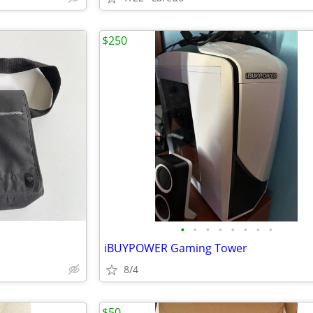
$250
•
•
•
•
•
•
•
•
iBUYPOWER Gaming Tower
8/4
$50