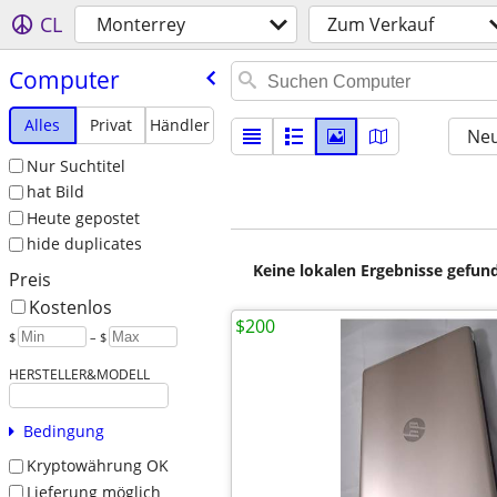
CL
Monterrey
Zum Verkauf
Computer
Alles
Privat
Händler
Neu
Nur Suchtitel
hat Bild
Heute gepostet
hide duplicates
Keine lokalen Ergebnisse gefund
Preis
Kostenlos
$200
$
– $
HERSTELLER&MODELL
Bedingung
Kryptowährung OK
Lieferung möglich