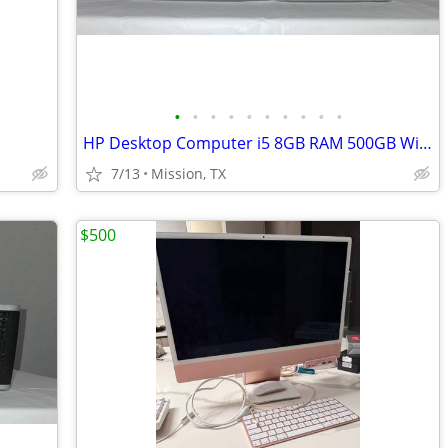
•
•
•
•
•
•
•
•
•
•
HP Desktop Computer i5 8GB RAM 500GB Windows 10 Pro + Keyboard Mouse H
7/13
Mission, TX
$500