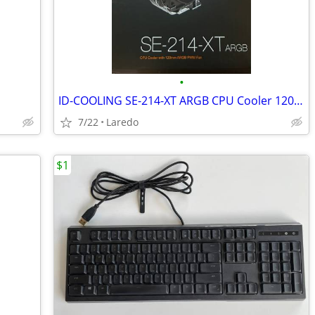
•
ID-COOLING SE-214-XT ARGB CPU Cooler 120mm PWM 4-Pin LGA 1700/1200
7/22
Laredo
$1