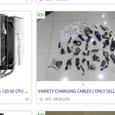
$30
•
Thermalright Peerless Assassin 120 SE CPU Cooler,
8/5
MCALLEN
$70