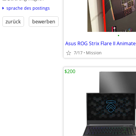
sprache des postings
zurück
bewerben
•
Asus ROG Strix Flare II Animat
7/17
Mission
$200