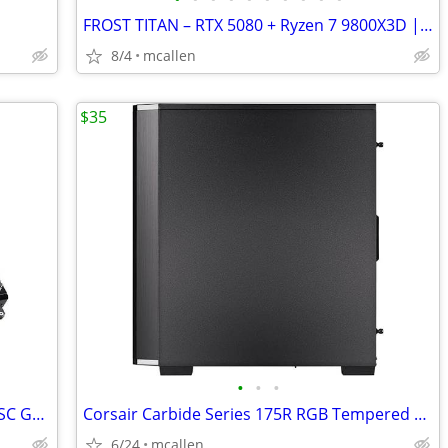
FROST TITAN – RTX 5080 + Ryzen 7 9800X3D | 360mm AIO | 32G DDR5
8/4
mcallen
$35
•
•
•
Graphics card EVGA GeForce GTX 1070 SC GAMING ACX 3.0 Black Edition, 8
Corsair Carbide Series 175R RGB Tempered Glass Mid-Tower ATX Gaming Ca
6/24
mcallen