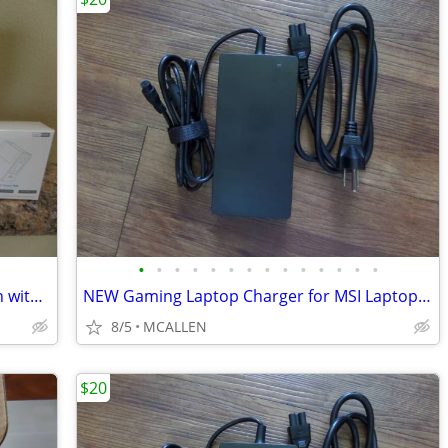
•
•
•
•
•
•
•
•
•
•
•
•
•
•
Gitryin 12-in-1 Desktop Charging Station with 4 Retractable Wall Charg
NEW Gaming Laptop Charger for MSI Laptop Charger ( BARREL TIPS MISSING
8/5
MCALLEN
$20