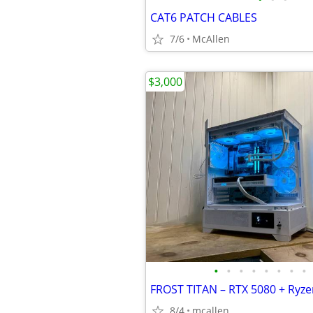
CAT6 PATCH CABLES
7/6
McAllen
$3,000
•
•
•
•
•
•
•
•
8/4
mcallen