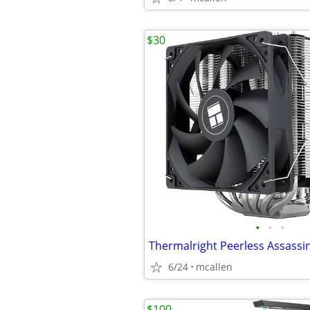
$30
•
•
•
6/24
mcallen
$100