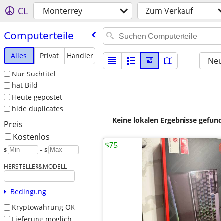
CL
Monterrey
Zum Verkauf
Computerteile
Alles
Privat
Händler
Neu
Nur Suchtitel
hat Bild
Heute gepostet
hide duplicates
Keine lokalen Ergebnisse gefund
Preis
Kostenlos
$75
$
– $
HERSTELLER&MODELL
Bedingung
Kryptowährung OK
Lieferung möglich