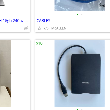
•
•
Laptop 2080 Super Intel 10875H 16gb 240hz 15inIPS needs blown MOSFET
CABLES
7/5
McALLEN
$10
•
•