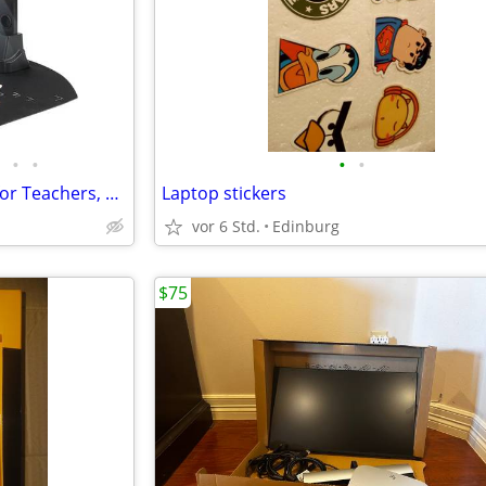
•
•
•
•
NEW T101 Document Camera for Teachers, Multi-Language OCR Recognition
Laptop stickers
vor 6 Std.
Edinburg
$75