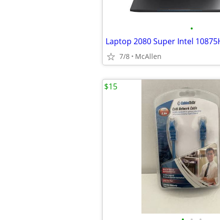
•
7/8
McAllen
$15
•
•
•