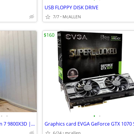
USB FLOPPY DISK DRIVE
7/7
McALLEN
$160
•
•
•
•
FROST TITAN – RTX 5080 + Ryzen 7 9800X3D | 360mm AIO | 32G DDR5
6/24
mcallen