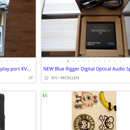
•
•
•
•
•
•
•
•
•
•
•
•
•
•
•
NEW Daoistek - KVM Switch Display port KVM Switch 2 Monitors 2 Compute
8/5
MCALLEN
$5