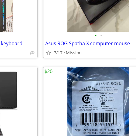
•
•
e keyboard
Asus ROG Spatha X computer mouse
7/17
Mission
$20