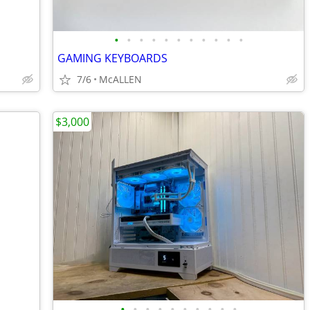
•
•
•
•
•
•
•
•
•
•
•
GAMING KEYBOARDS
7/6
McALLEN
$3,000
•
•
•
•
•
•
•
•
•
•