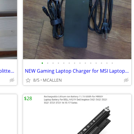
•
•
•
•
•
•
•
•
•
•
•
•
•
•
NEW Blue Rigger Digital Optical Audio Splitter 1x2
NEW Gaming Laptop Charger for MSI Laptop Charger ( BARREL TIPS MISSING
8/5
MCALLEN
$28