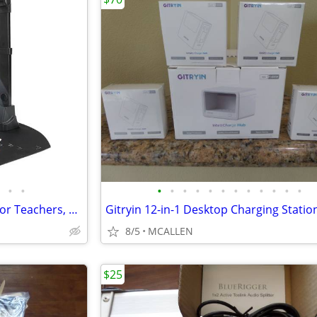
•
•
•
•
•
•
•
•
•
•
•
•
•
•
NEW T101 Document Camera for Teachers, Multi-Language OCR Recognition
8/5
MCALLEN
$25